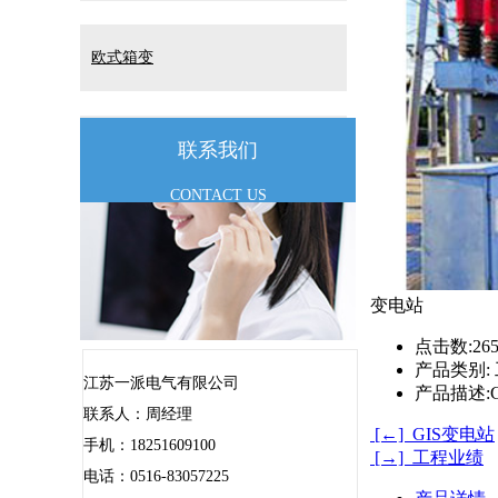
欧式箱变
联系我们
油浸式变压器
CONTACT US
变电站
点击数:
26
产品类别:
江苏一派电气有限公司
产品描述:
联系人：周经理
[←] GIS变电站
手机：18251609100
[→] 工程业绩
电话：0516-83057225