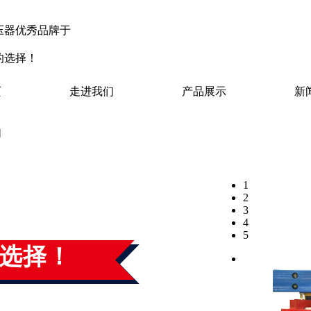
压器优秀品牌于
的选择！
页
走进我们
产品展示
新
们
1
2
器研究
3
4
5
选择！
平方米，位于京沪铁路与京沪高速公路、