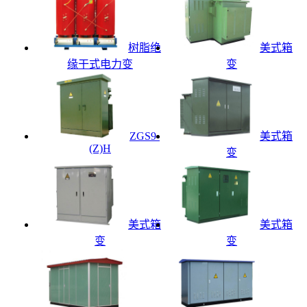
树脂绝
美式箱
缘干式电力变
变
ZGS9-
美式箱
(Z)H
变
美式箱
美式箱
变
变