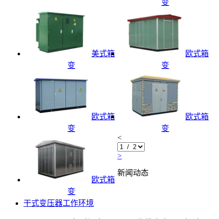
变
美式箱
欧式箱
变
变
欧式箱
欧式箱
变
变
<
>
新闻动态
欧式箱
变
干式变压器工作环境