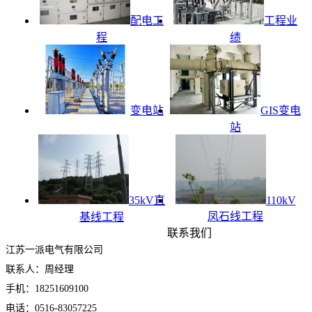
配电工
工程业
程
绩
变电站
GIS变电
站
35kV直
110kV
凤石线工程
基线工程
联系我们
江苏一派电气有限公司
联系人：周经理
手机：18251609100
电话：0516-83057225