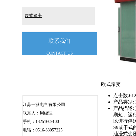
欧式箱变
联系我们
油浸式变压器
CONTACT US
欧式箱变
点击数:
61
产品类别:
江苏一派电气有限公司
产品描述:
联系人：周经理
期短、运
以进行停
手机：18251609100
S9或干
电话：0516-83057225
油浸式变