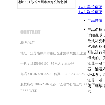
地址：江苏省徐州市徐海公路北侧
[←] 美式箱变
[→] 欧式箱变
产品详情
产品名称
详细说明
欧式箱变
联系我们
占地面积
可以进行
地址：
江苏省徐州市铜山区张集镇魏集工业园
组成的。
江苏一派
手机：18251609100 联系人：周经理
器、油浸式
电话：0516-83057225 传真：0516-83057225
证体系，并
江苏一派
版权所有 2016-2046 江苏一派电气有限公司 ALL RIGHTS
场，继续
RESERVED
沿。