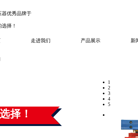
压器优秀品牌于
的选择！
页
走进我们
产品展示
新
们
1
2
器研究
3
4
5
选择！
平方米，位于京沪铁路与京沪高速公路、